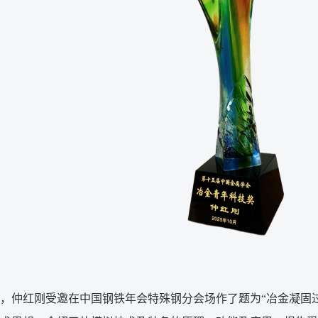
午，仲红刚受邀在中国钢铁年会特殊钢分会场作了题为“冶金凝固