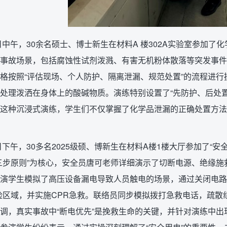
7日中午，30余名硕士、博士新生在材料A 楼302A实验室参加
事故场景，包括腐蚀性试剂泼溅、有害无机粉体散落等突发事件
格按照“评估现场、个人防护、隔离泄漏、规范处置”的流程进
处理泼洒在身体上的酸碱物质。演练特别设置了“先防护、后处
这种沉浸式演练，学生们不仅掌握了化学品泄漏的正确处置方法
8日下午，30多名2025级硕、博新生在材料A楼1楼大厅参加了“
三步原则”为核心，安全员唐可老师详细演示了切断电源、绝缘施
演学生模拟了高压设备漏电导致人员触电的场景，通过关闭电路
险区域，并实施CPR急救。联络员同步模拟拨打急救电话，疏
调，真实事故中“断电优先”是挽救生命的关键，并针对演练中出