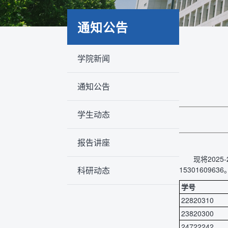
通知公告
学院新闻
通知公告
学生动态
报告讲座
现将202
科研动态
15301609636
学号
22820310
23820300
24722242