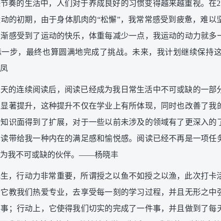
节奏的生活中，人们对于养成良好的习惯变得越来越重视。在2
动的初期，由于身体肌肉的“松懈”，我常常感受到疲惫，难以
逐渐感受到了运动的快乐，体重每减少一点，我运动的动力就多
标一步，最终也算圆满地完成了挑战。未来，我计划继续保持
凤
1天的连续阅读后，阅读已经成为我日常生活中不可或缺的一部
了显著提升，这种提升不仅在学业上有所体现，同时也改善了我
的知识面得到了扩展，对于一些以前未涉及的领域有了更深入的
阅读带给我一种内在的满足感和愉悦感。阅读已经不再是一项任
为我不可或缺的伙伴。——杨晓丰
究生，行动力非常重要，所谓授之以鱼不如授之以渔，此次打卡
，它教我们热爱专业，去享受每一刻的学习过程，并且无形之中
的事；行动上，它使得我们切实的完成了一件事，并且做到了每