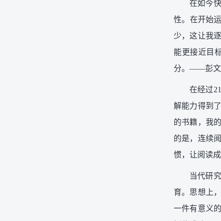
在如今快
性。在开始运
少，这让我
能更接近目
分。——彭文
在经过2
解能力得到
的书籍，我
的是，连续
惯，让阅读成
当代研
育。思想上
一件有意义