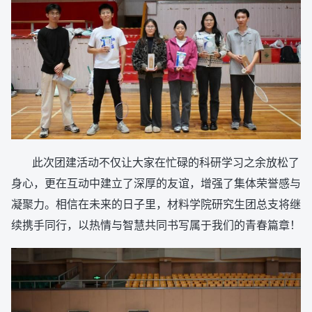
此次团建活动不仅让大家在忙碌的科研学习之余放松了
身心，更在互动中建立了深厚的友谊，增强了集体荣誉感与
凝聚力。相信在未来的日子里，材料学院研究生团总支将继
续携手同行，以热情与智慧共同书写属于我们的青春篇章！