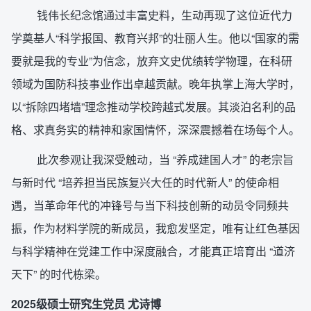
钱伟长纪念馆通过丰富史料，生动再现了这位近代力
学奠基人“科学报国、教育兴邦”的壮丽人生。他以“国家的需
要就是我的专业”为信念，放弃文史优绩转学物理，在科研
领域为国防科技事业作出卓越贡献。晚年执掌上海大学时，
以“拆除四堵墙”理念推动学校跨越式发展。其淡泊名利的品
格、求真务实的精神和家国情怀，深深震撼着在场每个人。
此次参观让我深受触动，当 “养成建国人才” 的老宗旨
与新时代 “培养担当民族复兴大任的时代新人” 的使命相
遇，当革命年代的冲锋号与当下科技创新的动员令同频共
振，作为材料学院的新成员，我愈发坚定，唯有让红色基因
与科学精神在党建工作中深度融合，才能真正培育出 “道济
天下” 的时代栋梁。
2025级硕士研究生党员 尤诗博