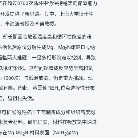
在超过3700次循环中仍保持稳定的储氢能力
开发提供了新思路。其中，上海大学博士生
、李建波教授及李谦教授。
，却长期面临放氢温度高和循环性能差的难
系活化后原位分解生成Mg、Mg
Ni和REH
纳
2
x
面临两大难题：一是多相形貌难以控制，导致
，引发颗粒粗化。这些问题造成反应势垒高和氢
1500次）与低温放氢，仍是重大挑战。现
献有限。因此，亟需使REH
位点选择性分布
x
定，易粗化失活。
通过可扩展的热挤压工艺制备成分和组织高度均
米复合材料。研究证实，材料在吸放氢中通过
在Mg-Mg
Ni材料表面（NdH
@Mg-
2
2