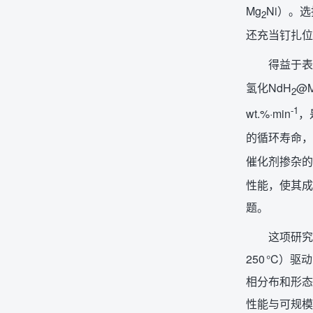
Mg
Ni）。
2
还充当钉扎位
得益于表
氢化NdH
@M
2
-1
wt.%·min
，
的循环寿命，循
催化剂掺杂的
性能，使其成
题。
这项研究
250 °C
相分布和形态
性能与可规模