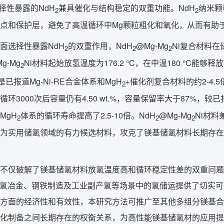
选择性暴露的NdH
兼具催化与结构稳定的双重功能。NdH
纳米颗
2
2
点和保护层，避免了高温循环中Mg颗粒粗化和氧化，从而有助
面选择性暴露NdH
的双重作用，NdH
@Mg-Mg
Ni复合材料
2
2
2
g-Mg
Ni材料起始放氢温度为176.2 °C，在中温180 °C能够释放5.1
2
是已报道Mg-Ni-RE合金体系和MgH
+催化剂复合材料的约2-4.
2
环3000次后容量仍有4.50 wt.%，容量保留率大于87%，较已
MgH
体系的循环寿命提高了2.5-10倍。NdH
@Mg-Mg
Ni材料
2
2
2
为实用储氢领域的有力候选材料，攻克了镁基储氢材料长期存在
不仅破解了镁基储氢材料放氢温度高和循环稳定性差的双重问题，
）驱动氢冶金、钢铁制造及工业副产氢等场景中的氢储运提供了切
方面的经济性和有效性，本研究方法可推广至其他多组分镁基合金（如
化制备之间长期存在的权衡关系，为高性能镁基储氢材的应用提