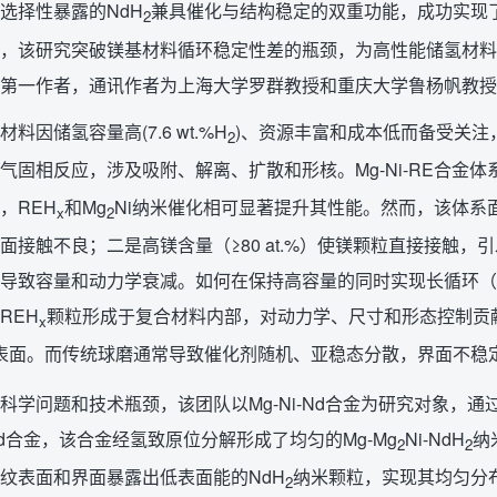
选择性暴露的NdH
兼具催化与结构稳定的双重功能，成功实现了
2
，该研究突破镁基材料循环稳定性差的瓶颈，为高性能储氢材料
第一作者，通讯作者为上海大学罗群教授和重庆大学鲁杨帆教授
料因储氢容量高(7.6 wt.%H
)、资源丰富和成本低而备受关注
2
气固相反应，涉及吸附、解离、扩散和形核。Mg-Ni-RE合金体
，REH
和Mg
Ni纳米催化相可显著提升其性能。然而，该体系
x
2
面接触不良；二是高镁含量（≥80 at.%）使镁颗粒直接接触
导致容量和动力学衰减。如何在保持高容量的同时实现长循环（>
REH
颗粒形成于复合材料内部，对动力学、尺寸和形态控制贡
x
i表面。而传统球磨通常导致催化剂随机、亚稳态分散，界面不稳
科学问题和技术瓶颈，该团队以Mg-Ni-Nd合金为研究对象，
-Nd合金，该合金经氢致原位分解形成了均匀的Mg-Mg
Ni-NdH
纳
2
2
纹表面和界面暴露出低表面能的NdH
纳米颗粒，实现其均匀分布
2