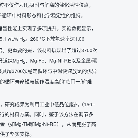
粒不仅作为H
吸附与解离的催化活性位点，
2
于循环中材料形态和化学稳定性的维持。
在储氢性能上实现了多项提升。实验数据显示，
 wt.% H
。260 °C下放氢速率达1.06
2
5倍。更重要的是，该材料展现出了超过3700次
报道纯MgH
、Mg-Fe、Mg-Ni-RE以及金属/碳
2
兼具超3700次稳定循环与中温快速放氢的优异
的循环寿命短与操作温度高的“临门一脚”难
研究成果为利用工业中低品位废热（150–
实可行的材料方案。同时，鉴于该方法在调节多
Mg-TM和Mg-Ni-RE），从而克服了高
供了坚实支撑。