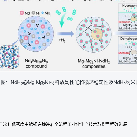
图1. NdH
@Mg-Mg
Ni材料放氢性能和循环稳定性及NdH
纳米
2
2
2
首次！低密度中锰钢连铸连轧全流程工业化生产技术取得里程碑进展