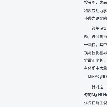
控策略，表面
和反应动力学
孙璇为论文的
镁基储氢材
题。镁储氢为
米颗粒。其中
镁与催化相界
扩散距离长，
有体系中大量
于Mg-Mg
N
2
针对这一
匀的Mg-Ni
优先在新生裂