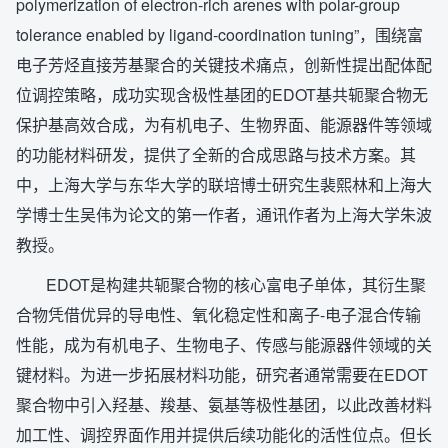
polymerization of electron-rich arenes with polar-group
tolerance enabled by ligand-coordination tuning”，围绕富
电子芳烃直接芳基聚合的关键技术痛点，创新性提出配体配
位调控策略，成功实现含极性基团的EDOT基共轭聚合物无
保护基高效合成，为有机电子、生物界面、能源器件等领域
的功能材料研发，提供了全新的合成思路与技术方案。其
中，上海大学与东华大学的联培博士研究生裴熙林和上海大
学博士生吴伟为论文的第一作者，通讯作者为上海大学朱波
教授。
EDOT是构建共轭聚合物的核心富电子单体，其衍生聚
合物凭借优异的导电性、氧化稳定性和离子-电子混合传输
性能，成为有机电子、生物电子、传感与能源器件领域的关
键材料。为进一步拓展材料功能，研究者通常需要在EDOT
聚合物中引入羟基、羧基、氨基等极性基团，以此改善材料
加工性、调控界面作用并提供后续功能化的活性位点。但长