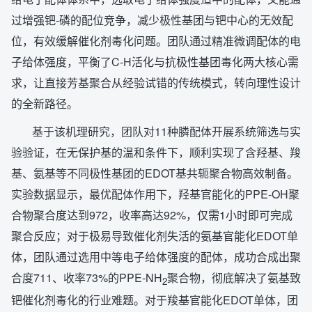
过增强钯-磷的配位竞争，减少极性基团与钯中心的无效配
位，有效缓解催化剂毒化问题。团队通过精准微调配体的电
子给体强度，平衡了C-H活化与抗极性基团毒化两大核心需
求，让直接芳基聚合从经验试错的传统模式，转向理性设计
的全新路径。
基于该机理研究，团队对11种膦配体开展系统筛选与实
验验证，在无保护基的温和条件下，顺利实现了含羟基、羧
基、氨基等不同极性基团的EDOT基共轭聚合物高效制备。
实验数据显示，最优配体作用下，羟基官能化的PPE-OH聚
合物聚合度达到972，收率高达92%，仅需1小时即可完成
聚合反应；对于极易导致催化剂失活的氨基官能化EDOT单
体，团队通过选用中等电子给体强度的配体，成功合成出聚
合度711、收率73%的PPE-NH
聚合物，彻底解决了氨基致
2
钯催化剂毒化的行业难题。对于羧基官能化EDOT单体，团