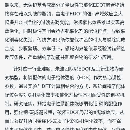
期以来，无保护基合成高分子量极性官能化EDOT聚合物始
终存在难以突破的瓶颈，富电子EDOT的强π离域效应会大
幅提升C-H活化的过渡态畸变能，常规催化体系难以实现高
效活化，同时极性基团会抢占钯催化剂的配位位点，导致催
化剂毒化失活，传统方法只能依靠保护基的引入与脱除完成
合成，步骤繁琐、效率低下，领域内只能依靠经验试错筛选
反应条件，严重制约了功能共轭聚合物的研发与应用。
针对这一行业难题，朱波团队以EDOT及其衍生物为研
究模型，将膦配体的电子给体强度（EDS）作为核心调控
参数，通过实验与DFT计算相结合的方式，系统阐释了配体
配位强度对C-H活化效率和催化剂极性基团耐受性的调控机
制。研究证实，弱给电子性膦配体能够弱化钯-磷的配位作
用，强化钯-碳成键过程，破坏EDOT局部的π离域效应，从
而显著提升协同金属化-去质子化的C-H活化效率；而在弱
给电子配体体系中，选取电子给体强度适中的配体，又能通