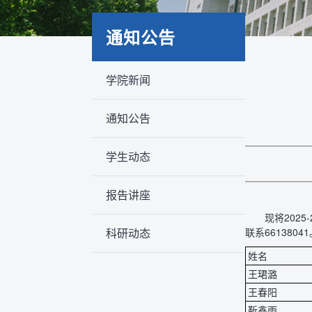
通知公告
学院新闻
通知公告
学生动态
报告讲座
现将202
科研动态
联系6613804
姓名
王珺潞
王春阳
靳鑫雨