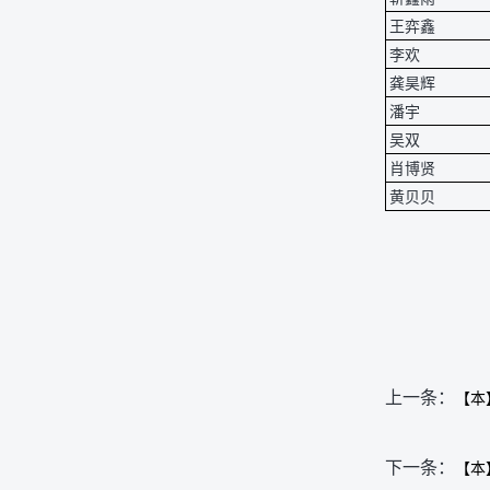
王弈鑫
李欢
龚昊辉
潘宇
吴双
肖博贤
黄贝贝
上一条：
【本
下一条：
【本