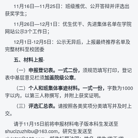
11月16日—11月25日：班级推优、公开答辩并评选出
获奖学生；
11月26日—12月1日：优生优干、先进集体名单在学院
网站公示3个工作日；
12月1日-12月5日：公示无异后，上报最终推荐名单及
完整材料至校团委
五、材料上报·
（一）
申报登记表。一式二份，
须规范填写打印，登记
表中基层意见栏须
加盖院级公章
。
（二）
个人和班集体事迹材料。一式一份，
字数为1000
字以内，以第三人称撰写，并附上获奖证明。
（三）
评选汇总表。
请按照各类奖项分类填写并及时上
交。
请于11月15日前将申报材料电子版本科生发送至
shuclzuzhibu@163.com，研究生发送至