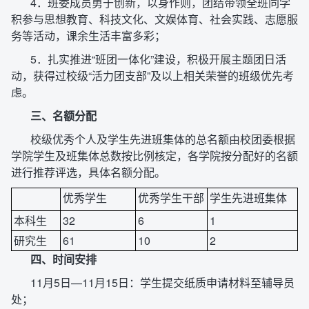
4．班委成员勇于创新，以身作则，团结带领全班同学
积参与思想教育、科技文化、文娱体育、社会实践、志愿服
务等活动，课余生活丰富多彩；
5．扎实推进“班团一体化”建设，积极开展主题团日活
动，获得过校级“活力团支部”及以上相关荣誉的班级优先考
虑。
三、名额分配
校级优秀个人及学生先进班集体的总名额由校团委根据
学院学生及班集体总数按比例核定，各学院按分配好的名额
进行推荐评选，具体名额分配。
优秀学生
优秀学生干部
学生先进班集体
本科生
32
6
1
研究生
61
10
2
四、
时间安排
11月5日—11月15日：学生提交纸质申请材料至辅导员
处；