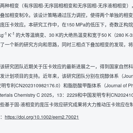
两种相变（有序固相-无序固相相变和无序固相-无序液相相变
叠加相变制冷。该设计策略通过压力调控，使得两个单独的相变
庞压卡效应。本研究工作中，在150 MPa的低压下，奇数正
-1
-1
kg
K
的大等温熵变、30 K的大绝热温变和宽于50 K（280 K
了一个新的研究方向和思路，同时三相点下叠加相变的发现，将
该研究团队近期关于压卡效应的最新进展之一，得到国家自然科学基金（
项目的支持。近年来，该研究团队分别在烷醇体系（Journal of Physical
利CN202310982176.0）和脂肪酸甲酯体系（Journal of Physical C
f Materials Chemistry C 2025，13：2229和中国发明专利
些基于固-液相变的庞压卡效应研究成果将大力推动压卡效应在
：
https://doi.org/10.1002/eem2.70021