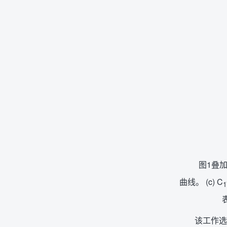
图1叠
曲线。 (c) C
1
该工作选