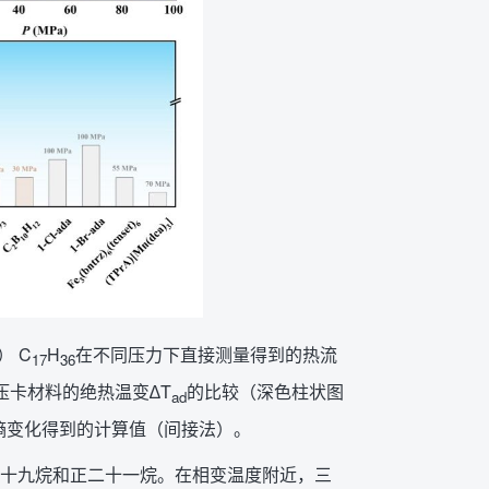
 C
H
在不同压力下直接测量得到的热流
17
36
压卡材料的绝热温变∆T
的比较（深色柱状图
ad
熵变化得到的计算值（间接法）。
十九烷和正二十一烷。在相变温度附近，三