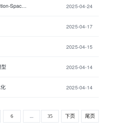
4月29日：Chemical Bonding Analysis in Intermetallic Compounds: A Position-Space Approac...
2025-04-24
2025-04-17
2025-04-15
模型
2025-04-14
优化
2025-04-14
6
...
35
下页
尾页